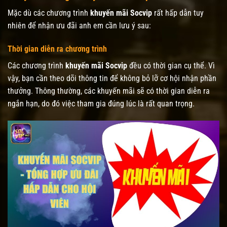
Mặc dù các chương trình
khuyến mãi Socvip
rất hấp dẫn tuy
nhiên để nhận ưu đãi anh em cần lưu ý sau:
Thời gian diễn ra chương trình
Các chương trình
khuyến mãi Socvip
đều có thời gian cụ thể. Vì
vậy, bạn cần theo dõi thông tin để không bỏ lỡ cơ hội nhận phần
thưởng. Thông thường, các khuyến mãi sẽ có thời gian diễn ra
ngắn hạn, do đó việc tham gia đúng lúc là rất quan trọng.