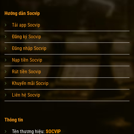
Hướng dẫn Socvip
Tải app Socvip
Đăng ký Socvip
Đăng nhập Socvip
Nạp tiền Socvip
Rút tiền Socvip
Khuyến mãi Socvip
Liên hệ Socvip
Thông tin
Tên thương hiệu:
SOCVIP