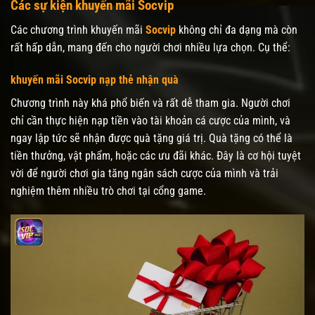
Các sự kiện khuyến mãi Socvip
Các chương trình khuyến mãi
Socvip
không chỉ đa dạng mà còn
rất hấp dẫn, mang đến cho người chơi nhiều lựa chọn. Cụ thể:
khuyến mãi Socvip nạp thẻ nhận quà
Chương trình này khá phổ biến và rất dễ tham gia. Người chơi
chỉ cần thực hiện nạp tiền vào tài khoản cá cược của mình, và
ngay lập tức sẽ nhận được quà tặng giá trị. Quà tặng có thể là
tiền thưởng, vật phẩm, hoặc các ưu đãi khác. Đây là cơ hội tuyệt
vời để người chơi gia tăng ngân sách cược của mình và trải
nghiệm thêm nhiều trò chơi tại cổng game.