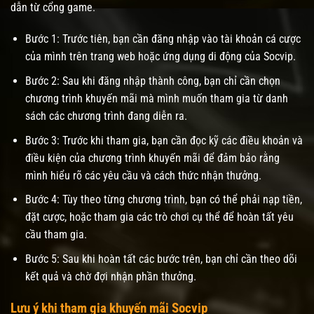
dẫn từ cổng game.
Bước 1: Trước tiên, bạn cần đăng nhập vào tài khoản cá cược
của mình trên trang web hoặc ứng dụng di động của Socvip.
Bước 2: Sau khi đăng nhập thành công, bạn chỉ cần chọn
chương trình khuyến mãi mà mình muốn tham gia từ danh
sách các chương trình đang diễn ra.
Bước 3: Trước khi tham gia, bạn cần đọc kỹ các điều khoản và
điều kiện của chương trình khuyến mãi để đảm bảo rằng
mình hiểu rõ các yêu cầu và cách thức nhận thưởng.
Bước 4: Tùy theo từng chương trình, bạn có thể phải nạp tiền,
đặt cược, hoặc tham gia các trò chơi cụ thể để hoàn tất yêu
cầu tham gia.
Bước 5: Sau khi hoàn tất các bước trên, bạn chỉ cần theo dõi
kết quả và chờ đợi nhận phần thưởng.
Lưu ý khi tham gia khuyến mãi Socvip